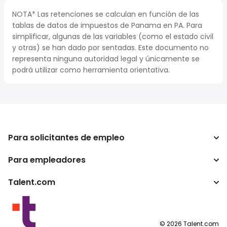
NOTA* Las retenciones se calculan en función de las
tablas de datos de impuestos de Panama en PA. Para
simplificar, algunas de las variables (como el estado civil
y otras) se han dado por sentadas. Este documento no
representa ninguna autoridad legal y únicamente se
podrá utilizar como herramienta orientativa.
Para solicitantes de empleo
Para empleadores
Buscador de trabajo
Calculadora de impuestos
Talent.com
Empresa
Conversor de salario
ATS
Otros países
Programas para publishers
Condiciones de uso
©
2026
Talent.com