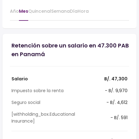
Año
Mes
Quincenal
Semana
Día
Hora
Retención sobre un salario en 47.300 PAB
en Panamá
Salario
B/. 47,300
Impuesto sobre la renta
- B/. 9,970
Seguro social
- B/. 4,612
[withholding_box.Educational
- B/. 591
Insurance]