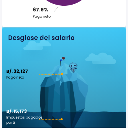
67.9%
Pago neto
Desglose del salario
B/. 32,127
Pago neto
B/. 15,173
Impuestos pagados
por ti