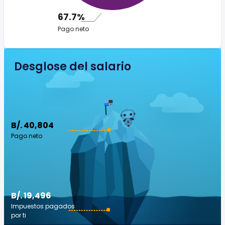
67.7%
Pago neto
Desglose del salario
B/. 40,804
Pago neto
B/. 19,496
Impuestos pagados
por ti