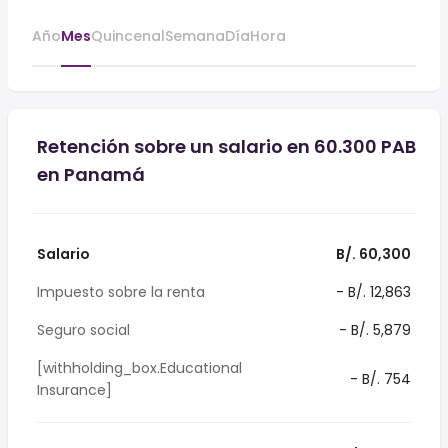
Año
Mes
Quincenal
Semana
Día
Hora
Retención sobre un salario en 60.300 PAB
en Panamá
Salario
B/. 60,300
Impuesto sobre la renta
- B/. 12,863
Seguro social
- B/. 5,879
[withholding_box.Educational
- B/. 754
Insurance]