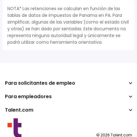
NOTA* Las retenciones se calculan en función de las
tablas de datos de impuestos de Panama en PA. Para
simplificar, algunas de las variables (como el estado civil
y otras) se han dado por sentadas. Este documento no
representa ninguna autoridad legal y únicamente se
podrá utilizar como herramienta orientativa.
Para solicitantes de empleo
Para empleadores
Buscador de trabajo
Calculadora de impuestos
Talent.com
Empresa
Conversor de salario
ATS
Otros países
Programas para publishers
Condiciones de uso
©
2026
Talent.com