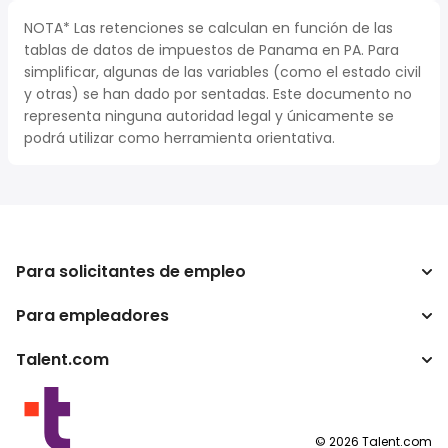
NOTA* Las retenciones se calculan en función de las
tablas de datos de impuestos de Panama en PA. Para
simplificar, algunas de las variables (como el estado civil
y otras) se han dado por sentadas. Este documento no
representa ninguna autoridad legal y únicamente se
podrá utilizar como herramienta orientativa.
Para solicitantes de empleo
Para empleadores
Buscador de trabajo
Calculadora de impuestos
Talent.com
Empresa
Conversor de salario
ATS
Otros países
Programas para publishers
Condiciones de uso
©
2026
Talent.com