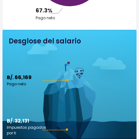
67.3%
Pago neto
Desglose del salario
B/. 66,169
Pago neto
B/. 32,131
Impuestos pagados
por ti