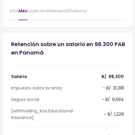
Año
Mes
Quincenal
Semana
Día
Hora
Retención sobre un salario en 98.300 PAB
en Panamá
Salario
B/. 98,300
Impuesto sobre la renta
- B/. 21,318
Seguro social
- B/. 9,584
[withholding_box.Educational
- B/. 1,229
Insurance]