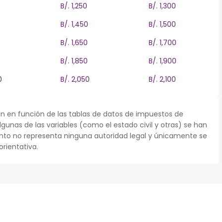
B/. 1,250
B/. 1,300
0
B/. 1,450
B/. 1,500
B/. 1,650
B/. 1,700
B/. 1,850
B/. 1,900
0
B/. 2,050
B/. 2,100
n en función de las tablas de datos de impuestos de
lgunas de las variables (como el estado civil y otras) se han
to no representa ninguna autoridad legal y únicamente se
rientativa.