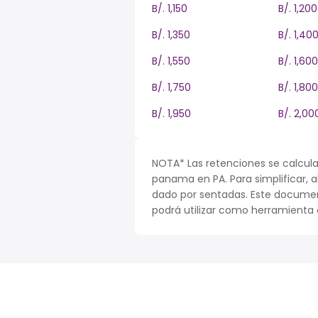
B/. 1,150
B/. 1,200
B/. 1,350
B/. 1,40
B/. 1,550
B/. 1,600
B/. 1,750
B/. 1,800
B/. 1,950
B/. 2,00
NOTA* Las retenciones se calcula
panama en PA. Para simplificar, a
dado por sentadas. Este documen
podrá utilizar como herramienta o