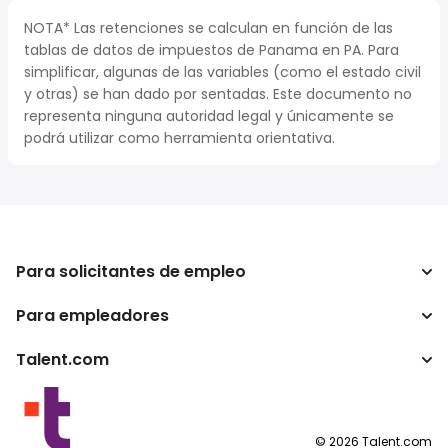
NOTA* Las retenciones se calculan en función de las
tablas de datos de impuestos de Panama en PA. Para
simplificar, algunas de las variables (como el estado civil
y otras) se han dado por sentadas. Este documento no
representa ninguna autoridad legal y únicamente se
podrá utilizar como herramienta orientativa.
Para solicitantes de empleo
Para empleadores
Buscador de trabajo
Calculadora de impuestos
Talent.com
Empresa
Conversor de salario
ATS
Otros países
Programas para publishers
Condiciones de uso
©
2026
Talent.com