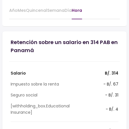
Año
Mes
Quincenal
Semana
Día
Hora
Retención sobre un salario en 314 PAB en
Panamá
Salario
B/. 314
Impuesto sobre la renta
- B/. 67
Seguro social
- B/. 31
[withholding_box.Educational
- B/. 4
Insurance]