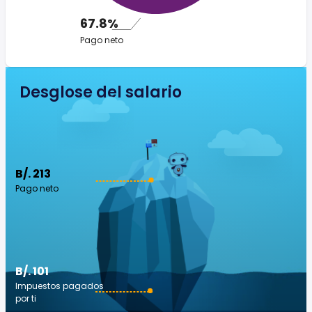
67.8%
Pago neto
Desglose del salario
B/. 213
Pago neto
B/. 101
Impuestos pagados
por ti