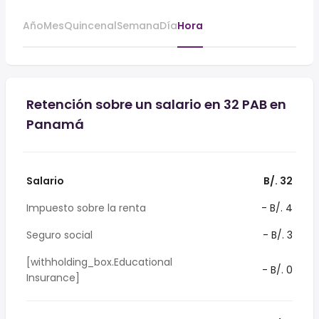
Año
Mes
Quincenal
Semana
Día
Hora
Retención sobre un salario en 32 PAB en
Panamá
Salario
B/. 32
Impuesto sobre la renta
- B/. 4
Seguro social
- B/. 3
[withholding_box.Educational
- B/. 0
Insurance]