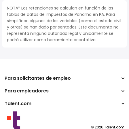
NOTA* Las retenciones se calculan en función de las
tablas de datos de impuestos de Panama en PA. Para
simplificar, algunas de las variables (como el estado civil
y otras) se han dado por sentadas. Este documento no
representa ninguna autoridad legal y únicamente se
podrá utilizar como herramienta orientativa.
Para solicitantes de empleo
Para empleadores
Buscador de trabajo
Calculadora de impuestos
Talent.com
Empresa
Conversor de salario
ATS
Otros países
Programas para publishers
Condiciones de uso
©
2026
Talent.com