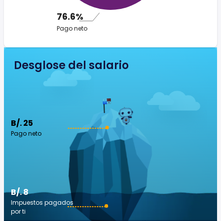
76.6%
Pago neto
Desglose del salario
B/. 25
Pago neto
B/. 8
Impuestos pagados
por ti