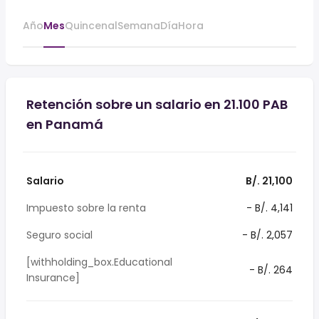
Año
Mes
Quincenal
Semana
Día
Hora
Retención sobre un salario en 21.100 PAB
en Panamá
Salario
B/. 21,100
Impuesto sobre la renta
- B/. 4,141
Seguro social
- B/. 2,057
[withholding_box.Educational
- B/. 264
Insurance]