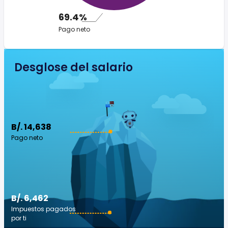
69.4%
Pago neto
Desglose del salario
B/. 14,638
Pago neto
B/. 6,462
Impuestos pagados
por ti