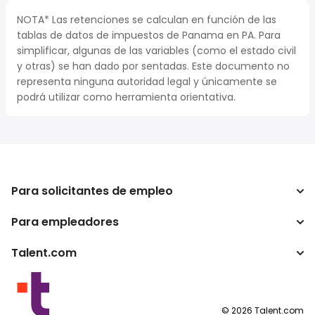
NOTA* Las retenciones se calculan en función de las
tablas de datos de impuestos de Panama en PA. Para
simplificar, algunas de las variables (como el estado civil
y otras) se han dado por sentadas. Este documento no
representa ninguna autoridad legal y únicamente se
podrá utilizar como herramienta orientativa.
Para solicitantes de empleo
Para empleadores
Buscador de trabajo
Calculadora de impuestos
Talent.com
Empresa
Conversor de salario
ATS
Otros países
Programas para publishers
Condiciones de uso
©
2026
Talent.com