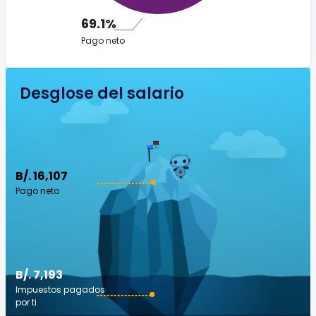
69.1%
Pago neto
Desglose del salario
B/. 16,107
Pago neto
B/. 7,193
Impuestos pagados
por ti