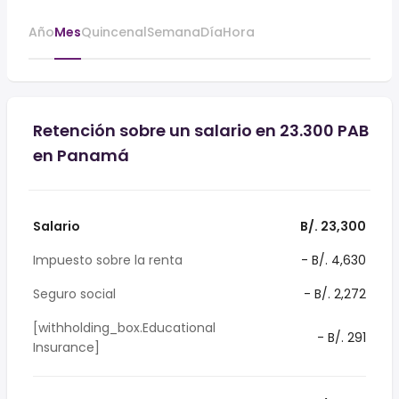
Año
Mes
Quincenal
Semana
Día
Hora
Retención sobre un salario en 23.300 PAB
en Panamá
Salario
B/. 23,300
Impuesto sobre la renta
- B/. 4,630
Seguro social
- B/. 2,272
[withholding_box.Educational
- B/. 291
Insurance]