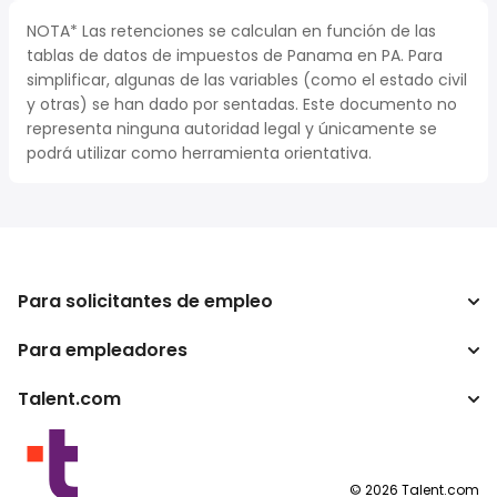
NOTA* Las retenciones se calculan en función de las
tablas de datos de impuestos de Panama en PA. Para
simplificar, algunas de las variables (como el estado civil
y otras) se han dado por sentadas. Este documento no
representa ninguna autoridad legal y únicamente se
podrá utilizar como herramienta orientativa.
Para solicitantes de empleo
Para empleadores
Buscador de trabajo
Calculadora de impuestos
Talent.com
Empresa
Conversor de salario
ATS
Otros países
Programas para publishers
Condiciones de uso
©
2026
Talent.com