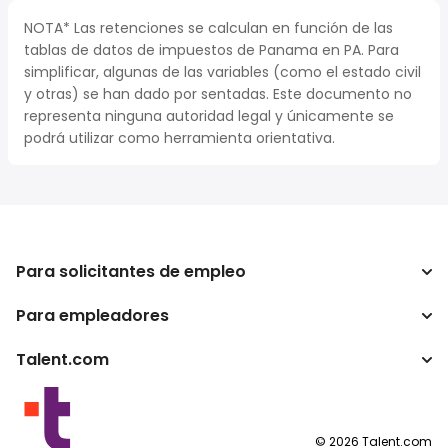
NOTA* Las retenciones se calculan en función de las
tablas de datos de impuestos de Panama en PA. Para
simplificar, algunas de las variables (como el estado civil
y otras) se han dado por sentadas. Este documento no
representa ninguna autoridad legal y únicamente se
podrá utilizar como herramienta orientativa.
Para solicitantes de empleo
Para empleadores
Buscador de trabajo
Calculadora de impuestos
Talent.com
Empresa
Conversor de salario
ATS
Otros países
Programas para publishers
Condiciones de uso
©
2026
Talent.com