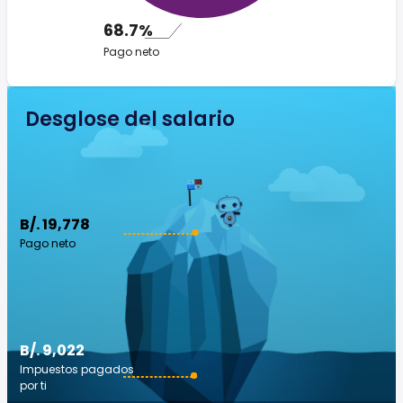
68.7%
Pago neto
Desglose del salario
B/. 19,778
Pago neto
B/. 9,022
Impuestos pagados
por ti