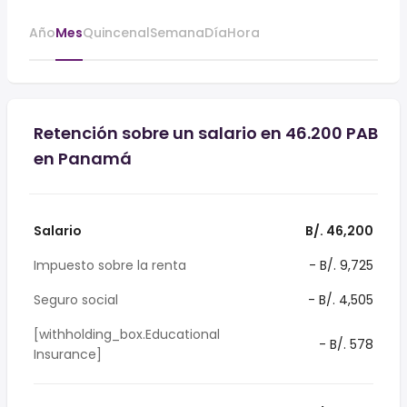
Año
Mes
Quincenal
Semana
Día
Hora
Retención sobre un salario en 46.200 PAB
en Panamá
Salario
B/. 46,200
Impuesto sobre la renta
- B/. 9,725
Seguro social
- B/. 4,505
[withholding_box.Educational
- B/. 578
Insurance]