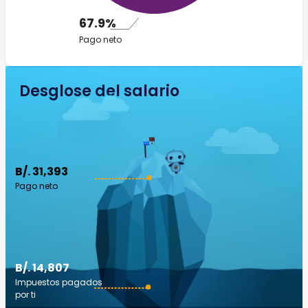
67.9%
Pago neto
Desglose del salario
B/. 31,393
Pago neto
B/. 14,807
Impuestos pagados
por ti