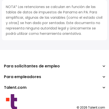
NOTA* Las retenciones se calculan en función de las
tablas de datos de impuestos de Panama en PA. Para
simplificar, algunas de las variables (como el estado civil
y otras) se han dado por sentadas. Este documento no
representa ninguna autoridad legal y únicamente se
podrá utilizar como herramienta orientativa.
Para solicitantes de empleo
Para empleadores
Buscador de trabajo
Calculadora de impuestos
Talent.com
Empresa
Conversor de salario
ATS
Otros países
Programas para publishers
Condiciones de uso
©
2026
Talent.com