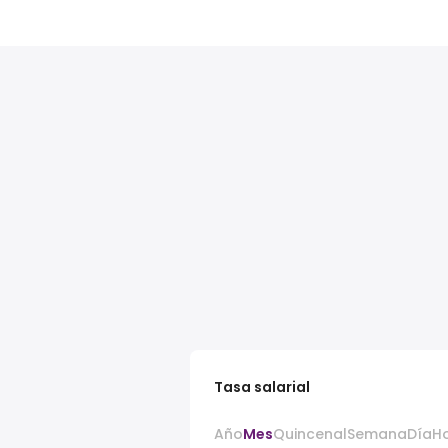
Tasa salarial
Año
Mes
Quincenal
Semana
Día
H