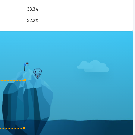
33.3%
32.2%