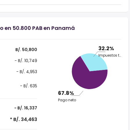
rio en 50.800 PAB en Panamá
32.2%
B/. 50,800
Impuestos totales
- B/. 10,749
- B/. 4,953
- B/. 635
67.8%
Pago neto
- B/. 16,337
* B/. 34,463