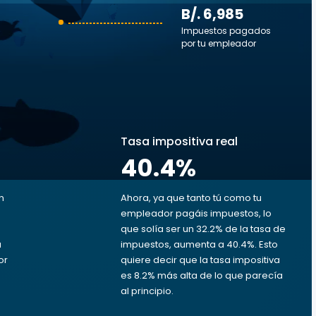
B/. 6,985
Impuestos pagados
por tu empleador
s
Tasa impositiva real
40.4
%
n
Ahora, ya que tanto tú como tu
empleador pagáis impuestos, lo
u
que solía ser un 32.2% de la tasa de
a
impuestos, aumenta a 40.4%. Esto
or
quiere decir que la tasa impositiva
B
es 8.2% más alta de lo que parecía
al principio.