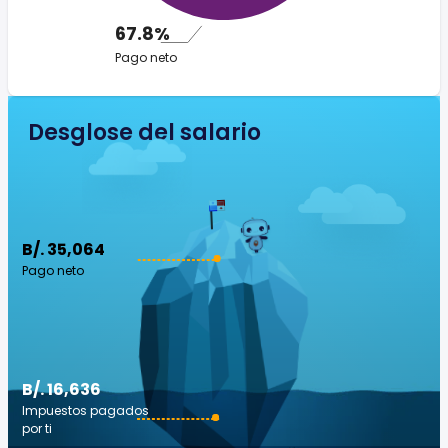
67.8%
Pago neto
Desglose del salario
B/. 35,064
Pago neto
B/. 16,636
Impuestos pagados
por ti