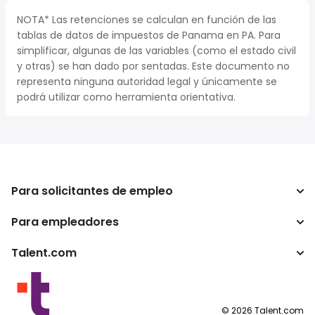
NOTA* Las retenciones se calculan en función de las
tablas de datos de impuestos de Panama en PA. Para
simplificar, algunas de las variables (como el estado civil
y otras) se han dado por sentadas. Este documento no
representa ninguna autoridad legal y únicamente se
podrá utilizar como herramienta orientativa.
Para solicitantes de empleo
Para empleadores
Buscador de trabajo
Calculadora de impuestos
Talent.com
Empresa
Conversor de salario
ATS
Otros países
Programas para publishers
Condiciones de uso
©
2026
Talent.com