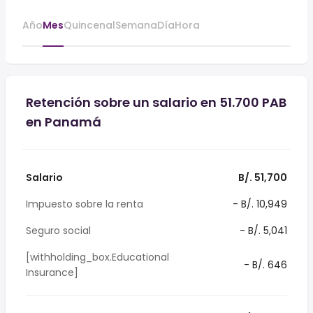
Año
Mes
Quincenal
Semana
Día
Hora
Retención sobre un salario en 51.700 PAB
en Panamá
Salario
B/. 51,700
Impuesto sobre la renta
- B/. 10,949
Seguro social
- B/. 5,041
[withholding_box.Educational
- B/. 646
Insurance]