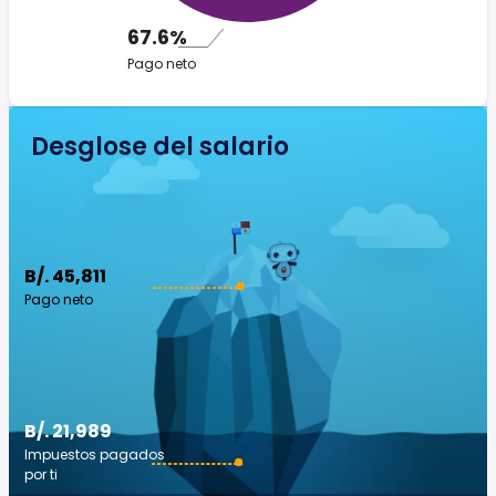
67.6%
Pago neto
Desglose del salario
B/. 45,811
Pago neto
B/. 21,989
Impuestos pagados
por ti