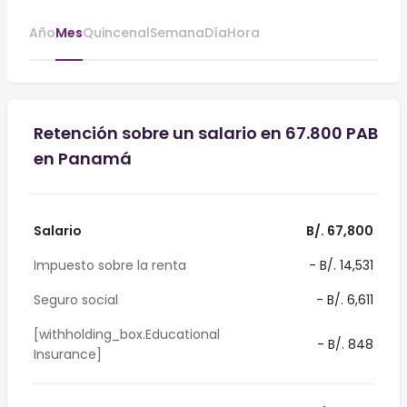
Año
Mes
Quincenal
Semana
Día
Hora
Retención sobre un salario en 67.800 PAB
en Panamá
Salario
B/. 67,800
Impuesto sobre la renta
- B/. 14,531
Seguro social
- B/. 6,611
[withholding_box.Educational
- B/. 848
Insurance]