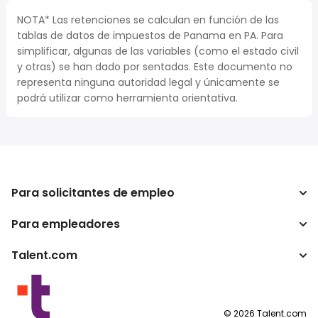
NOTA* Las retenciones se calculan en función de las
tablas de datos de impuestos de Panama en PA. Para
simplificar, algunas de las variables (como el estado civil
y otras) se han dado por sentadas. Este documento no
representa ninguna autoridad legal y únicamente se
podrá utilizar como herramienta orientativa.
Para solicitantes de empleo
Para empleadores
Buscador de trabajo
Calculadora de impuestos
Talent.com
Empresa
Conversor de salario
ATS
Otros países
Programas para publishers
Condiciones de uso
©
2026
Talent.com