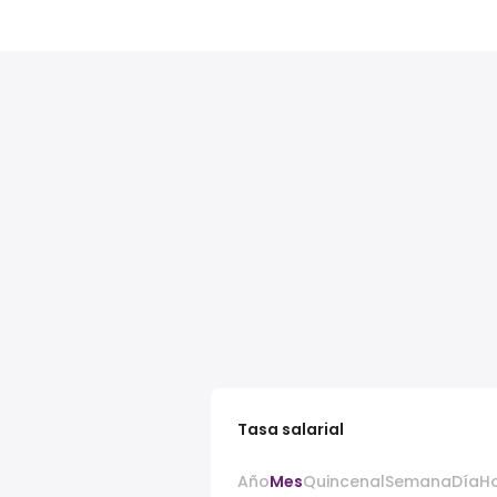
Tasa salarial
Año
Mes
Quincenal
Semana
Día
H