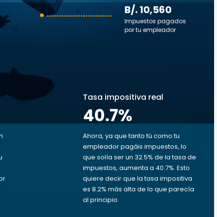
B/. 10,560
Impuestos pagados
por tu empleador
s
Tasa impositiva real
40.7
%
n
Ahora, ya que tanto tú como tu
empleador pagáis impuestos, lo
u
que solía ser un 32.5% de la tasa de
a
impuestos, aumenta a 40.7%. Esto
or
quiere decir que la tasa impositiva
B
es 8.2% más alta de lo que parecía
al principio.