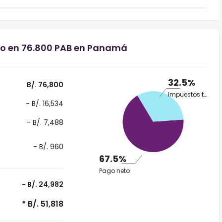
rio en 76.800 PAB en Panamá
32.5%
B/. 76,800
Impuestos totales
- B/. 16,534
- B/. 7,488
- B/. 960
67.5%
Pago neto
- B/. 24,982
* B/. 51,818