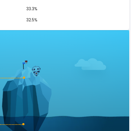
33.3%
32.5%