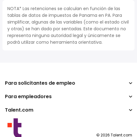
NOTA* Las retenciones se calculan en función de las
tablas de datos de impuestos de Panama en PA. Para
simplificar, algunas de las variables (como el estado civil
y otras) se han dado por sentadas. Este documento no
representa ninguna autoridad legal y únicamente se
podrá utilizar como herramienta orientativa.
Para solicitantes de empleo
Para empleadores
Buscador de trabajo
Calculadora de impuestos
Talent.com
Empresa
Conversor de salario
ATS
Otros países
Programas para publishers
Condiciones de uso
©
2026
Talent.com