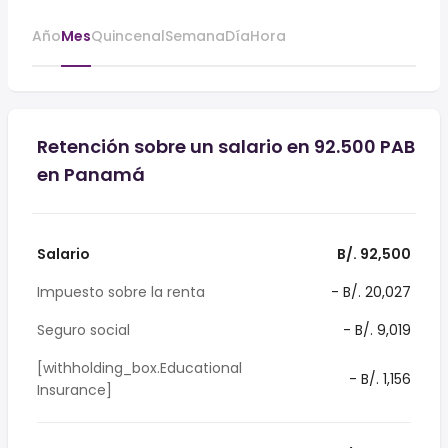
Año
Mes
Quincenal
Semana
Día
Hora
Retención sobre un salario en 92.500 PAB
en Panamá
Salario
B/. 92,500
Impuesto sobre la renta
- B/. 20,027
Seguro social
- B/. 9,019
[withholding_box.Educational
- B/. 1,156
Insurance]