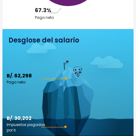
67.3%
Pago neto
Desglose del salario
B/. 62,298
Pago neto
B/. 30,202
Impuestos pagados
por ti