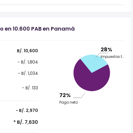
io en 10.600 PAB en Panamá
28%
B/. 10,600
Impuestos totales
- B/. 1,804
- B/. 1,034
- B/. 133
72%
Pago neto
- B/. 2,970
* B/. 7,630