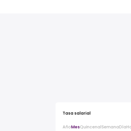
Tasa salarial
Año
Mes
Quincenal
Semana
Día
H