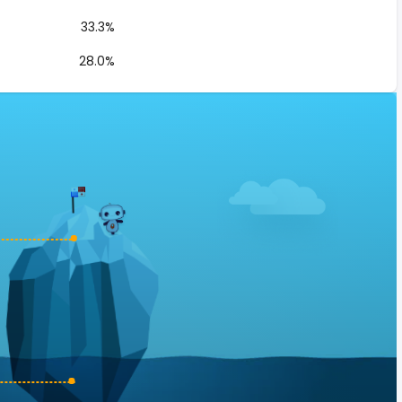
33.3%
28.0%