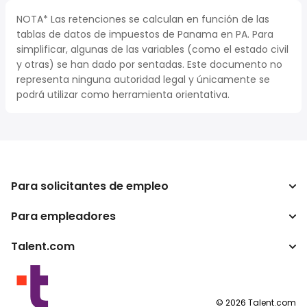
NOTA* Las retenciones se calculan en función de las
tablas de datos de impuestos de Panama en PA. Para
simplificar, algunas de las variables (como el estado civil
y otras) se han dado por sentadas. Este documento no
representa ninguna autoridad legal y únicamente se
podrá utilizar como herramienta orientativa.
Para solicitantes de empleo
Para empleadores
Buscador de trabajo
Calculadora de impuestos
Talent.com
Empresa
Conversor de salario
ATS
Otros países
Programas para publishers
Condiciones de uso
©
2026
Talent.com