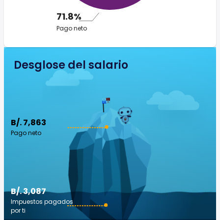
71.8%
Pago neto
Desglose del salario
B/. 7,863
Pago neto
B/. 3,087
Impuestos pagados
por ti