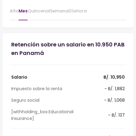
Año
Mes
Quincenal
Semana
Día
Hora
Retención sobre un salario en 10.950 PAB
en Panamá
Salario
B/. 10,950
Impuesto sobre la renta
- B/. 1,882
Seguro social
- B/. 1,068
[withholding_box.Educational
- B/. 137
Insurance]