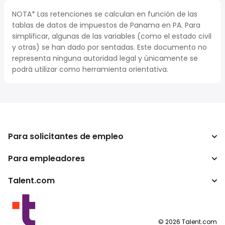
NOTA* Las retenciones se calculan en función de las
tablas de datos de impuestos de Panama en PA. Para
simplificar, algunas de las variables (como el estado civil
y otras) se han dado por sentadas. Este documento no
representa ninguna autoridad legal y únicamente se
podrá utilizar como herramienta orientativa.
Para solicitantes de empleo
Para empleadores
Buscador de trabajo
Calculadora de impuestos
Talent.com
Empresa
Conversor de salario
ATS
Otros países
Programas para publishers
Condiciones de uso
©
2026
Talent.com