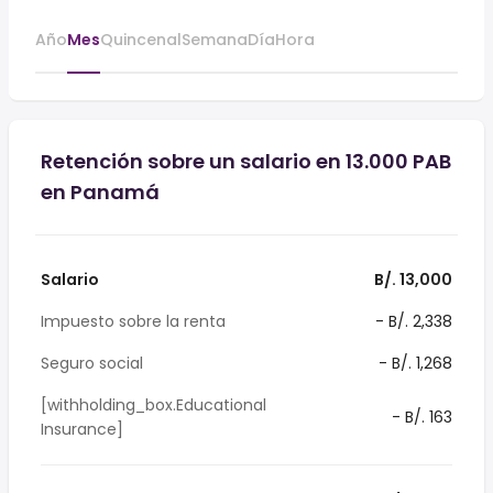
Año
Mes
Quincenal
Semana
Día
Hora
Retención sobre un salario en 13.000 PAB
en Panamá
Salario
B/. 13,000
Impuesto sobre la renta
- B/. 2,338
Seguro social
- B/. 1,268
[withholding_box.Educational
- B/. 163
Insurance]