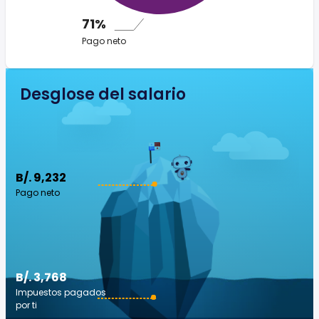
71%
Pago neto
Desglose del salario
B/. 9,232
Pago neto
B/. 3,768
Impuestos pagados
por ti