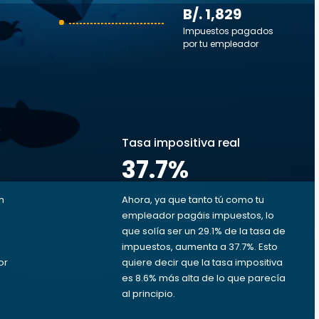
B/. 1,829
Impuestos pagados
por tu empleador
s
Tasa impositiva real
37.7
%
n
Ahora, ya que tanto tú como tu
empleador pagáis impuestos, lo
que solía ser un 29.1% de la tasa de
impuestos, aumenta a 37.7%. Esto
or
quiere decir que la tasa impositiva
B
es 8.6% más alta de lo que parecía
al principio.