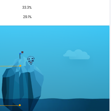
33.3%
29.1%