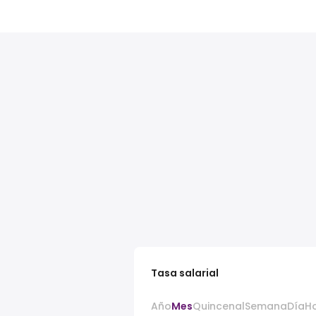
Tasa salarial
Año
Mes
Quincenal
Semana
Día
H