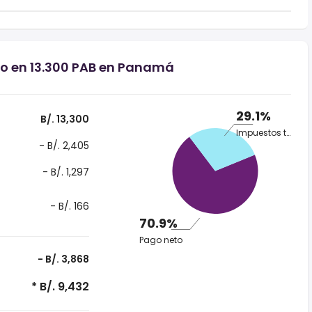
io en 13.300 PAB en Panamá
29.1%
B/. 13,300
Impuestos totales
- B/. 2,405
- B/. 1,297
- B/. 166
70.9%
Pago neto
- B/. 3,868
* B/. 9,432