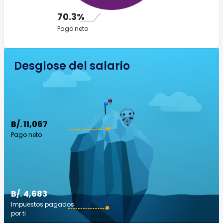
70.3%
Pago neto
Desglose del salario
B/. 11,067
Pago neto
B/. 4,683
Impuestos pagados
por ti