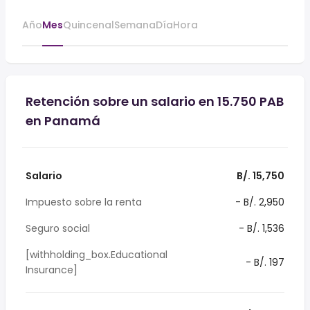
Año
Mes
Quincenal
Semana
Día
Hora
Retención sobre un salario en 15.750 PAB
en Panamá
Salario
B/. 15,750
Impuesto sobre la renta
- B/. 2,950
Seguro social
- B/. 1,536
[withholding_box.Educational
- B/. 197
Insurance]