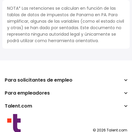
NOTA* Las retenciones se calculan en función de las
tablas de datos de impuestos de Panama en PA. Para
simplificar, algunas de las variables (como el estado civil
y otras) se han dado por sentadas. Este documento no
representa ninguna autoridad legal y únicamente se
podrá utilizar como herramienta orientativa.
Para solicitantes de empleo
Para empleadores
Buscador de trabajo
Calculadora de impuestos
Talent.com
Empresa
Conversor de salario
ATS
Otros países
Programas para publishers
Condiciones de uso
©
2026
Talent.com