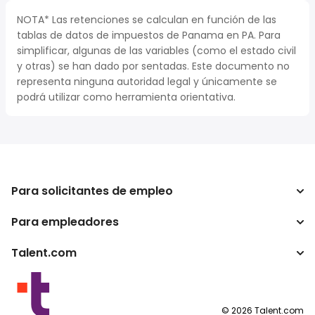
NOTA* Las retenciones se calculan en función de las
tablas de datos de impuestos de Panama en PA. Para
simplificar, algunas de las variables (como el estado civil
y otras) se han dado por sentadas. Este documento no
representa ninguna autoridad legal y únicamente se
podrá utilizar como herramienta orientativa.
Para solicitantes de empleo
Para empleadores
Buscador de trabajo
Calculadora de impuestos
Talent.com
Empresa
Conversor de salario
ATS
Otros países
Programas para publishers
Condiciones de uso
©
2026
Talent.com