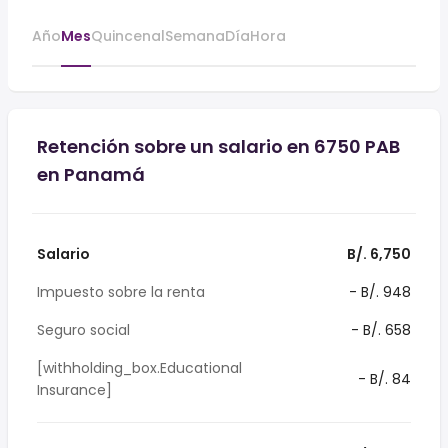
Año
Mes
Quincenal
Semana
Día
Hora
Retención sobre un salario en 6750 PAB
en Panamá
Salario
B/. 6,750
Impuesto sobre la renta
- B/. 948
Seguro social
- B/. 658
[withholding_box.Educational
- B/. 84
Insurance]