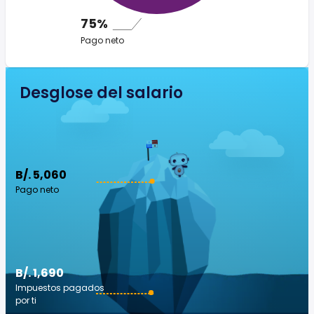
75%
Pago neto
Desglose del salario
B/. 5,060
Pago neto
B/. 1,690
Impuestos pagados
por ti