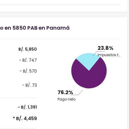
rio en 5850 PAB en Panamá
23.8%
B/. 5,850
Impuestos totales
- B/. 747
- B/. 570
- B/. 73
76.2%
Pago neto
- B/. 1,391
* B/. 4,459