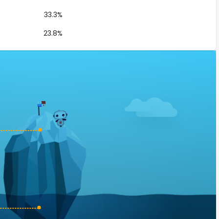
33.3%
23.8%