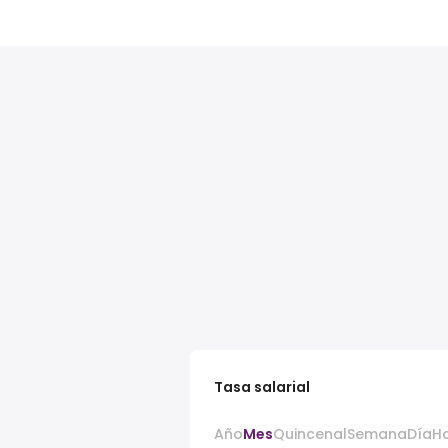
Tasa salarial
Año
Mes
Quincenal
Semana
Día
H